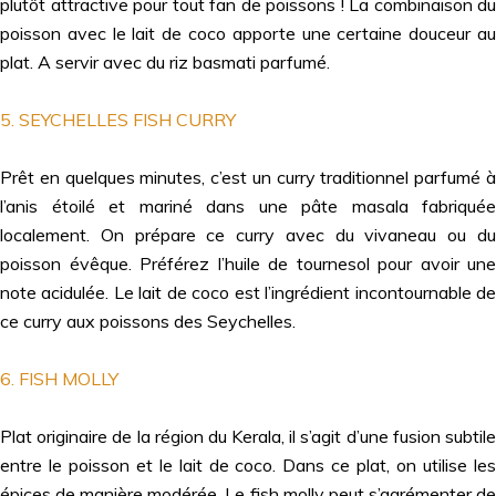
plutôt attractive pour tout fan de poissons ! La combinaison du
poisson avec le lait de coco apporte une certaine douceur au
plat. A servir avec du riz basmati parfumé.
5. SEYCHELLES FISH CURRY
Prêt en quelques minutes, c’est un curry traditionnel parfumé à
l’anis étoilé et mariné dans une pâte masala fabriquée
localement. On prépare ce curry avec du vivaneau ou du
poisson évêque. Préférez l’huile de tournesol pour avoir une
note acidulée. Le lait de coco est l’ingrédient incontournable de
ce curry aux poissons des Seychelles.
6. FISH MOLLY
Plat originaire de la région du Kerala, il s’agit d’une fusion subtile
entre le poisson et le lait de coco. Dans ce plat, on utilise les
épices de manière modérée. Le fish molly peut s’agrémenter de