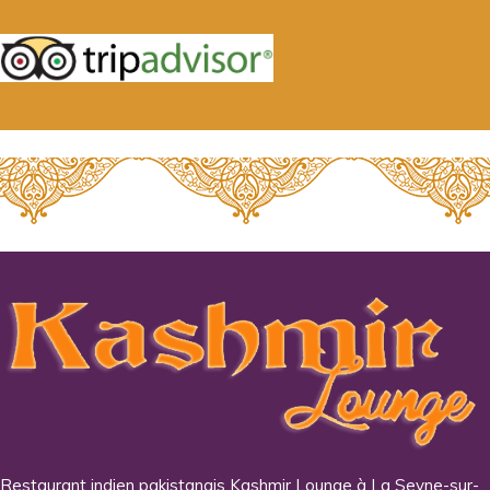
Restaurant indien pakistanais Kashmir Lounge à La Seyne-sur-