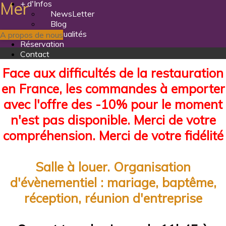
+ d'Infos
Mer
NewsLetter
Blog
Actualités
A propos de nous
Réservation
Contact
Face aux difficultés de la restauration
en France, les commandes à emporter
avec l'offre des -10% pour le moment
n'est pas disponible. Merci de votre
compréhension. Merci de votre fidélité
Salle à louer. Organisation
d'évènementiel : mariage, baptême,
réception, réunion d'entreprise