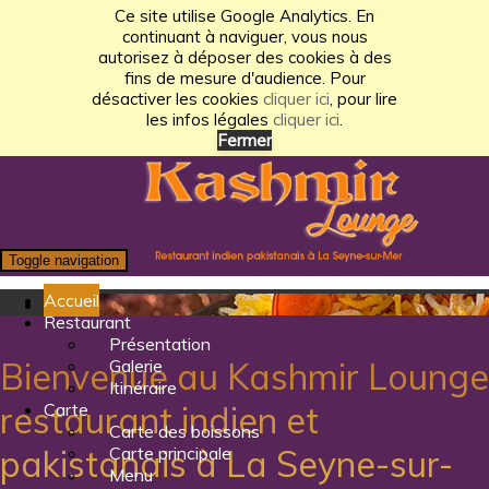
Ce site utilise Google Analytics. En
continuant à naviguer, vous nous
autorisez à déposer des cookies à des
fins de mesure d'audience. Pour
désactiver les cookies
cliquer ici
, pour lire
les infos légales
cliquer ici
.
Fermer
Toggle navigation
Accueil
Restaurant
Présentation
Galerie
Bienvenue au Kashmir Lounge
Itinéraire
Carte
restaurant indien et
Carte des boissons
Carte principale
pakistanais à La Seyne-sur-
Menu